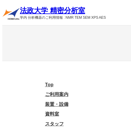
内
法政大学 精密分析室
容
を
学内 分析機器のご利用情報 : NMR TEM SEM XPS AES
ス
キ
ッ
プ
Top
ご利用案内
装置・設備
資料室
スタッフ