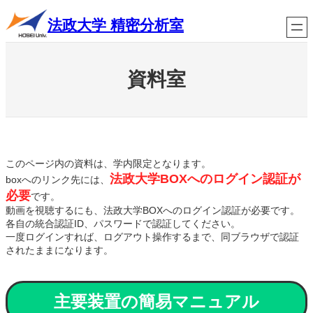
内
法政大学 精密分析室
容
を
ス
キ
資料室
ッ
プ
このページ内の資料は、学内限定となります。
法政大学BOXへのログイン認証が
boxへのリンク先には、
必要
です。
動画を視聴するにも、法政大学BOXへのログイン認証が必要です。
各自の統合認証ID、パスワードで認証してください。
一度ログインすれば、ログアウト操作するまで、同ブラウザで認証
されたままになります。
主要装置の簡易マニュアル