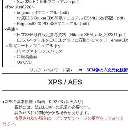
・SU8020 PD-BSEマニュアル（pdf）
<Regulus8220＞
・beginner用マニュアル（pdf）
・付属EDS BrukerEDS簡易マニュアル ESprit2.6対応版（pdf）
・Regulus8220 PD-BSEマニュアル（pdf）
<共通＞
・日立SEM条件設定参考資料（Hitachi-SEM_adv_202311.pdf）
・EDSスペクトルをEXCELグラフに変換するマクロ（emsaEDS→EX
＜導電コート＞マニュアルほか
・Pt マグネトロンスパッタ
・C 簡易蒸着
・Os CVD
リンク（パスワード要）
⇒ SEM像の３次元化技術
XPS / AES
●XPSの基本原理（動画：0:02:03 /音声入り）
視聴には、法政BOXへの認証が必要です。
読み込みに時間がかかる場合があります。
表示されない場合は、ブラウザでページの更新をしてみてく
ださい。